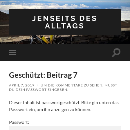
JENSEITS DES
ALLTAGS
Suchfe
Mobile-
ein-/a
Menü
ein-/ausblenden
Geschützt: Beitrag 7
APRIL 7, 2019
/
UM DIE KOMMENTARE ZU SEHEN, MUSST
DU DEIN PASSWORT EINGEBEN.
Dieser Inhalt ist passwortgeschützt. Bitte gib unten das
Passwort ein, um ihn anzeigen zu können.
Passwort: