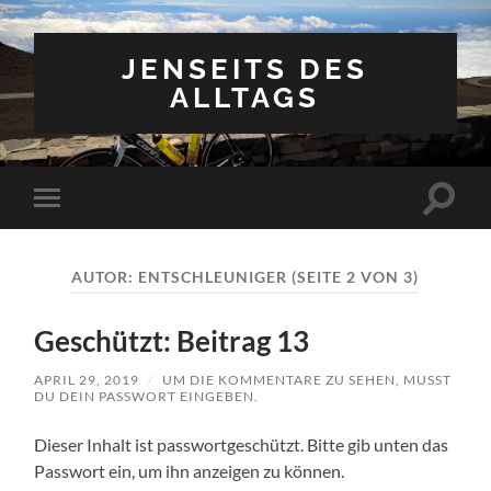
JENSEITS DES
ALLTAGS
Suchfe
Mobile-
ein-/a
Menü
ein-/ausblenden
AUTOR:
ENTSCHLEUNIGER
(SEITE 2 VON 3)
Geschützt: Beitrag 13
APRIL 29, 2019
/
UM DIE KOMMENTARE ZU SEHEN, MUSST
DU DEIN PASSWORT EINGEBEN.
Dieser Inhalt ist passwortgeschützt. Bitte gib unten das
Passwort ein, um ihn anzeigen zu können.